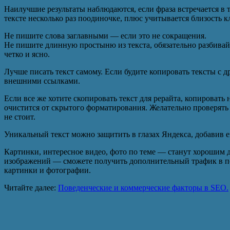
Наилучшие результаты наблюдаются, если фраза встречается в те
тексте несколько раз поодиночке, плюс учитывается близость 
Не пишите слова заглавными — если это не сокращения.
Не пишите длинную простыню из текста, обязательно разбивай
четко и ясно.
Лучше писать текст самому. Если будите копировать тексты с др
внешними ссылками.
Если все же хотите скопировать текст для рерайта, копировать 
очистится от скрытого форматирования. Желательно проверять
не стоит.
Уникальный текст можно защитить в глазах Яндекса, добавив е
Картинки, интересное видео, фото по теме — станут хорошим до
изображений — сможете получить дополнительный трафик в по
картинки и фотографии.
Читайте далее:
Поведенческие и коммерческие факторы в SEO.