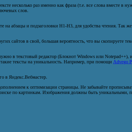
ксте несколько раз именно как фраза (т.е. все слова вместе в ну
ключевых слов.
те на абзацы и подзаголовки H1-H3, для удобства чтения. Так 
угих сайтов в свой, большая вероятность, что вы скопируете текс
нужно в текстовый редактор (Блокнот Windows или Notepad++), из
 такие тексты на уникальность. Например, при помощи
Advego Pl
го в Яндекс.Вебмастер.
полнением к оптимизации страницы. Не забывайте прописывать кл
иске по картинкам. Изображения должны быть уникальными, по