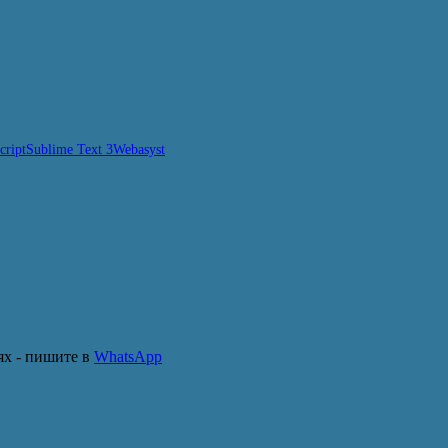
cript
Sublime Text 3
Webasyst
ях - пишите в
WhatsApp