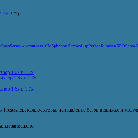
в ТОП!
(7)
Prestashop
SEO
s
Python
OpenServer - установка CMS
php
pres
Ruby
sass
Shop-S
shop 1.6x и 1.7x
tshop 1.6x и 1.7x
shop 1.6x и 1.7x
я Prestashop, калькуляторы, исправление багов в движке и модул
ылки запрещено.