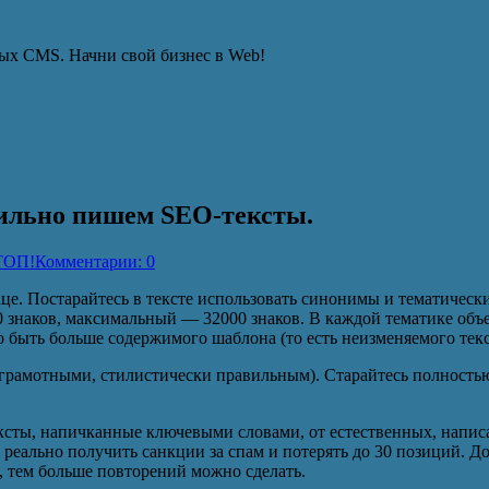
ых CMS. Начни свой бизнес в Web!
вильно пишем SEO-тексты.
 ТОП!
Комментарии: 0
е. Постарайтесь в тексте использовать синонимы и тематически
знаков, максимальный — 32000 знаков. В каждой тематике объем
ыть больше содержимого шаблона (то есть неизменяемого текст
грамотными, стилистически правильным). Старайтесь полностью 
сты, напичканные ключевыми словами, от естественных, написа
ое реально получить санкции за спам и потерять до 30 позиций. 
, тем больше повторений можно сделать.