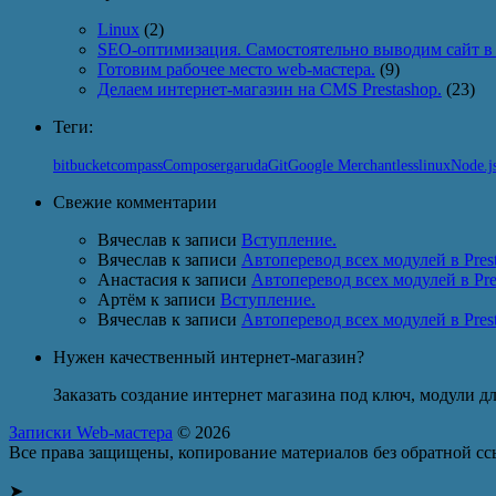
Linux
(2)
SEO-оптимизация. Самостоятельно выводим сайт 
Готовим рабочее место web-мастера.
(9)
Делаем интернет-магазин на CMS Prestashop.
(23)
Теги:
Git
linux
Node.j
bitbucket
compass
Composer
garuda
Google Merchant
less
Свежие комментарии
Вячеслав
к записи
Вступление.
Вячеслав
к записи
Автоперевод всех модулей в Prest
Анастасия
к записи
Автоперевод всех модулей в Pres
Артём
к записи
Вступление.
Вячеслав
к записи
Автоперевод всех модулей в Prest
Нужен качественный интернет-магазин?
Заказать создание интернет магазина под ключ, модули дл
Записки Web-мастера
© 2026
Все права защищены, копирование материалов без обратной сс
➤