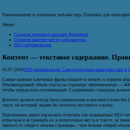
Записки Web-мастера
Начинающему и опытному вэб-мастеру. Плагины для популярн
Меню
Создаем интернет-магазин Prestashop
Готовим рабочее место web-мастера.
SEO-оптимизация.
Контент — текстовое содержание. Пра
03.07.2018
SEO-оптимизация. Самостоятельно выводим сайт в
Самые важные ключевые фразы пишите в начале, в первом абзац
Рекомендуемый объем текста на странице: минимальный — 400 
чтобы определить оптимальный. Содержимое страницы должно б
Контент должен всегда быть уникальным и высокого качества (
текст, на который людям бы хотелось поставить ссылку.
Поисковики давно научились отличать так называемые SEO-тек
избытком и встраивать их в нелогичные места в тексте, за так
зависит от общего объема страницы – чем больше общий объем