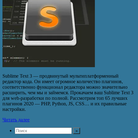
Sublime Text 3 — продвинутый мультиплатформенный
редактор кода. Он имеет огромное количество плагинов,
соответственно функционал редактора можно значительно
расширить, чем мы и займемся. Прокачаем ваш Sublime Text 3
для web-разработки по полной. Рассмотрим топ 65 лучших
плагинов 2020 — PHP, Python, JS, CSS… и их правильные
настройки.
Читать далее