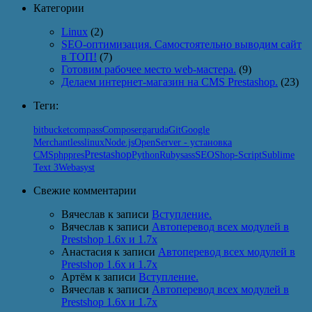
Категории
Linux
(2)
SEO-оптимизация. Самостоятельно выводим сайт
в ТОП!
(7)
Готовим рабочее место web-мастера.
(9)
Делаем интернет-магазин на CMS Prestashop.
(23)
Теги:
Git
bitbucket
compass
Composer
garuda
Google
linux
Node.js
Merchant
less
OpenServer - установка
Prestashop
SEO
Python
CMS
php
pres
Ruby
sass
Shop-Script
Sublime
Text 3
Webasyst
Свежие комментарии
Вячеслав
к записи
Вступление.
Вячеслав
к записи
Автоперевод всех модулей в
Prestshop 1.6x и 1.7x
Анастасия
к записи
Автоперевод всех модулей в
Prestshop 1.6x и 1.7x
Артём
к записи
Вступление.
Вячеслав
к записи
Автоперевод всех модулей в
Prestshop 1.6x и 1.7x