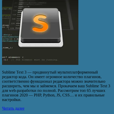
Sublime Text 3 — продвинутый мультиплатформенный
редактор кода. Он имеет огромное количество плагинов,
соответственно функционал редактора можно значительно
расширить, чем мы и займемся. Прокачаем ваш Sublime Text 3
для web-разработки по полной. Рассмотрим топ 65 лучших
плагинов 2020 — PHP, Python, JS, CSS… и их правильные
настройки.
Читать далее