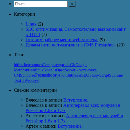
Категории
Linux
(2)
SEO-оптимизация. Самостоятельно выводим сайт
в ТОП!
(7)
Готовим рабочее место web-мастера.
(9)
Делаем интернет-магазин на CMS Prestashop.
(23)
Теги:
Git
bitbucket
compass
Composer
garuda
Google
linux
Node.js
Merchant
less
OpenServer - установка
Prestashop
SEO
Python
CMS
php
pres
Ruby
sass
Shop-Script
Sublime
Text 3
Webasyst
Свежие комментарии
Вячеслав
к записи
Вступление.
Вячеслав
к записи
Автоперевод всех модулей в
Prestshop 1.6x и 1.7x
Анастасия
к записи
Автоперевод всех модулей в
Prestshop 1.6x и 1.7x
Артём
к записи
Вступление.