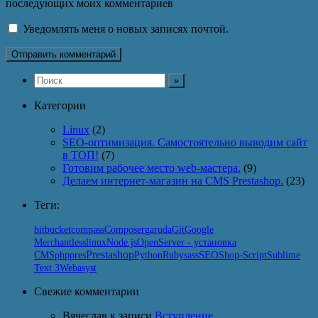
последующих моих комментариев
Уведомлять меня о новых записях почтой.
Категории
Linux
(2)
SEO-оптимизация. Самостоятельно выводим сайт
в ТОП!
(7)
Готовим рабочее место web-мастера.
(9)
Делаем интернет-магазин на CMS Prestashop.
(23)
Теги:
Git
bitbucket
compass
Composer
garuda
Google
linux
Node.js
Merchant
less
OpenServer - установка
Prestashop
SEO
Python
CMS
php
pres
Ruby
sass
Shop-Script
Sublime
Text 3
Webasyst
Свежие комментарии
Вячеслав
к записи
Вступление.