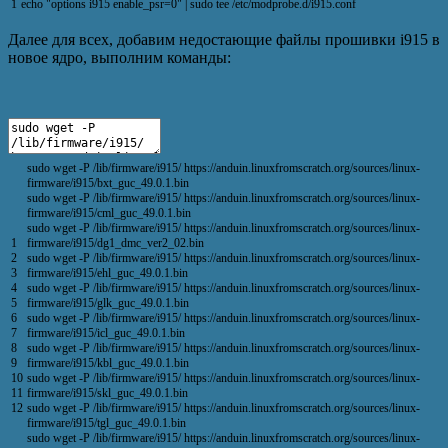
1
echo
"options i915 enable_psr=0"
|
sudo
tee
/
etc
/
modprobe
.
d
/
i915
.
conf
Далее для всех, добавим недостающие файлы прошивки i915 в
новое ядро, выполним команды:
sudo
wget
-
P
/
lib
/
firmware
/
i915
/
https
:
//anduin.linuxfromscratch.org/sources/linux-
firmware/i915/bxt_guc_49.0.1.bin
sudo
wget
-
P
/
lib
/
firmware
/
i915
/
https
:
//anduin.linuxfromscratch.org/sources/linux-
firmware/i915/cml_guc_49.0.1.bin
sudo
wget
-
P
/
lib
/
firmware
/
i915
/
https
:
//anduin.linuxfromscratch.org/sources/linux-
1
firmware/i915/dg1_dmc_ver2_02.bin
2
sudo
wget
-
P
/
lib
/
firmware
/
i915
/
https
:
//anduin.linuxfromscratch.org/sources/linux-
3
firmware/i915/ehl_guc_49.0.1.bin
4
sudo
wget
-
P
/
lib
/
firmware
/
i915
/
https
:
//anduin.linuxfromscratch.org/sources/linux-
5
firmware/i915/glk_guc_49.0.1.bin
6
sudo
wget
-
P
/
lib
/
firmware
/
i915
/
https
:
//anduin.linuxfromscratch.org/sources/linux-
7
firmware/i915/icl_guc_49.0.1.bin
8
sudo
wget
-
P
/
lib
/
firmware
/
i915
/
https
:
//anduin.linuxfromscratch.org/sources/linux-
9
firmware/i915/kbl_guc_49.0.1.bin
10
sudo
wget
-
P
/
lib
/
firmware
/
i915
/
https
:
//anduin.linuxfromscratch.org/sources/linux-
11
firmware/i915/skl_guc_49.0.1.bin
12
sudo
wget
-
P
/
lib
/
firmware
/
i915
/
https
:
//anduin.linuxfromscratch.org/sources/linux-
firmware/i915/tgl_guc_49.0.1.bin
sudo
wget
-
P
/
lib
/
firmware
/
i915
/
https
:
//anduin.linuxfromscratch.org/sources/linux-