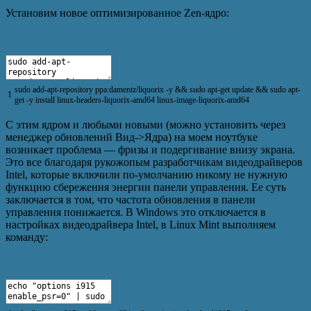
Установим новое оптимизированное Zen-ядро:
sudo
add
-
apt
-
repository
ppa
:
damentz
/
liquorix
-
y
&&
sudo
apt
-
get
update
&&
sudo
apt
-
1
get
-
y
install
linux
-
headers
-
liquorix
-
amd64
linux
-
image
-
liquorix
-
amd64
С этим ядром и любыми новыми (можно установить через
менеджер обновлений Вид->Ядра) на моем ноутбуке
возникает проблема — фризы и подергивание внизу экрана.
Это все благодаря рукожопым разработчикам видеодрайверов
Intel, которые включили по-умолчанию никому не нужную
функцию сбережения энергии панели управления. Ее суть
заключается в том, что частота обновления в панели
управления понижается. В Windows это отключается в
настройках видеодрайвера Intel, в Linux Mint выполняем
команду: