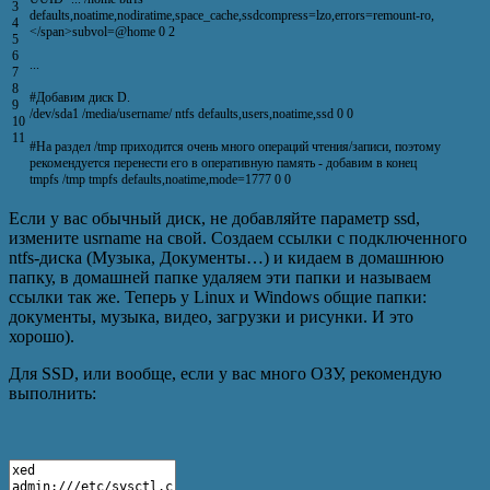
3
defaults
,
noatime
,
nodiratime
,
space_cache
,
ssdcompress
=
lzo
,
errors
=
remount
-
ro
,
4
<
/
span
>
subvol
=
@
home
0
2
5
6
.
.
.
7
8
#Добавим диск D.
9
/
dev
/
sda1
/
media
/
username
/
ntfs
defaults
,
users
,
noatime
,
ssd
0
0
10
11
#На раздел /tmp приходится очень много операций чтения/записи, поэтому
рекомендуется перенести его в оперативную память - добавим в конец
tmpfs
/
tmp
tmpfs
defaults
,
noatime
,
mode
=
1777
0
0
Если у вас обычный диск, не добавляйте параметр ssd,
измените usrname на свой. Создаем ссылки с подключенного
ntfs-диска (Музыка, Документы…) и кидаем в домашнюю
папку, в домашней папке удаляем эти папки и называем
ссылки так же. Теперь у Linux и Windows общие папки:
документы, музыка, видео, загрузки и рисунки. И это
хорошо).
Для SSD, или вообще, если у вас много ОЗУ, рекомендую
выполнить: