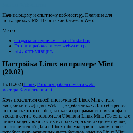
Записки Web-мастера
Начинающему и опытному вэб-мастеру. Плагины для
популярных CMS. Начни свой бизнес в Web!
Меню
Создаем интернет-магазин Prestashop
Готовим рабочее место web-мастера.
SEO-оптимизация.
Настройка Linux на примере Mint
(20.02)
15.11.2021
Linux
,
Готовим рабочее место web-
мастера.
Комментарии: 0
Хочу поделиться своей инструкцией Linux Mint с нуля +
настройки и софт для Web — разработчиков. Для себя решил
поставить что-то на deb, так как я программист и вся инфа и
уроки в сети в основном для Ubuntu и Linux Mint. (То есть, кто
пишет видеоуроки сам их использует, а они люди не глупые,
но это не точно). Да и c Linux mint уже давно знаком, плюс
перебрав кучу различных дистибутивов, именно Linux Mint