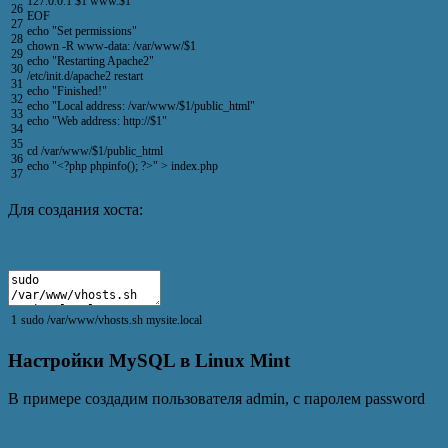
127.0.0.1
$
1
www
.
$
1
26
EOF
27
echo
"Set permissions"
28
chown
-
R
www
-
data
:
/
var
/
www
/
$
1
29
echo
"Restarting Apache2"
30
/
etc
/
init
.
d
/
apache2
restart
31
echo
"Finished!"
32
echo
"Local address: /var/www/$1/public_html"
33
echo
"Web address: http://$1"
34
35
cd
/
var
/
www
/
$
1
/
public_html
36
echo
"
<?php
phpinfo
(
)
;
?>
"
>
index
.
php
37
Для создания хоста:
1
sudo
/
var
/
www
/
vhosts
.
sh
mysite
.
local
Настройки MySQL в Linux Mint
В примере создадим пользователя admin, с паролем password