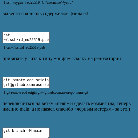
1
ssh
-
keygen
-
t
ed25519
-
C
"username@ya.ru"
вывести в консоль содержимое файла ssh
1
cat
~
/
.
ssh
/
id_ed25519
.
pub
привязать у гита к типу «origin» ссылку на репозиторий
1
git
remote
add
origin
git
@
github
.
com
:
userrepo
-
name
.
git
переключиться на ветку «main» и сделать коммит (да, теперь
именно main, а не master, спасибо «черным матерям» за это.)