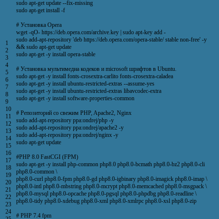
sudo
apt
-
get
update
--
fix
-
missing
sudo
apt
-
get
install
-
f
# Установка Opera
wget
-
qO
-
https
:
//deb.opera.com/archive.key | sudo apt-key add -
sudo
add
-
apt
-
repository
'deb https://deb.opera.com/opera-stable/ stable non-free'
-
y
1
&&
sudo
apt
-
get
update
2
sudo
apt
-
get
-
y
install
opera
-
stable
3
4
# Установка мультимедиа кодеков и microsoft шрифтов в Ubuntu.
5
sudo
apt
-
get
-
y
install
fonts
-
crosextra
-
carlito
fonts
-
crosextra
-
caladea
6
sudo
apt
-
get
-
y
install
ubuntu
-
restricted
-
extras
--
assume
-
yes
7
sudo
apt
-
get
-
y
install
ubuntu
-
restricted
-
extras
libavcodec
-
extra
8
sudo
apt
-
get
-
y
install
software
-
properties
-
common
9
10
# Репозиторий со свежим PHP, Apache2, Nginx
11
sudo
add
-
apt
-
repository
ppa
:
ondrej
/
php
-
y
12
sudo
add
-
apt
-
repository
ppa
:
ondrej
/
apache2
-
y
13
sudo
add
-
apt
-
repository
ppa
:
ondrej
/
nginx
-
y
14
sudo
apt
-
get
update
15
16
#PHP 8.0 FastCGI (FPM)
17
sudo
apt
-
get
-
y
install
php
-
common
php8
.
0
php8
.
0
-
bcmath
php8
.
0
-
bz2
php8
.
0
-
cli
18
php8
.
0
-
common
\
19
php8
.
0
-
curl
php8
.
0
-
fpm
php8
.
0
-
gd
php8
.
0
-
igbinary
php8
.
0
-
imagick
php8
.
0
-
imap
\
20
php8
.
0
-
intl
php8
.
0
-
mbstring
php8
.
0
-
mcrypt
php8
.
0
-
memcached
php8
.
0
-
msgpack
\
21
php8
.
0
-
mysql
php8
.
0
-
opcache
php8
.
0
-
pgsql
php8
.
0
-
phpdbg
php8
.
0
-
readline
\
22
php8
.
0
-
tidy
php8
.
0
-
xdebug
php8
.
0
-
xml
php8
.
0
-
xmlrpc
php8
.
0
-
xsl
php8
.
0
-
zip
23
24
# PHP 7.4 fpm
25