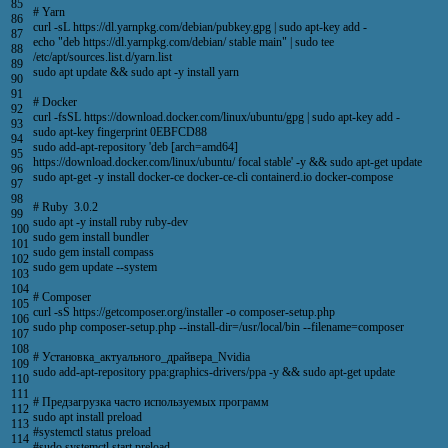
85
# Yarn
86
curl
-
sL
https
:
//dl.yarnpkg.com/debian/pubkey.gpg | sudo apt-key add -
87
echo
"deb https://dl.yarnpkg.com/debian/ stable main"
|
sudo
tee
88
/
etc
/
apt
/
sources
.
list
.
d
/
yarn
.
list
89
sudo
apt
update
&&
sudo
apt
-
y
install
yarn
90
91
# Docker
92
curl
-
fsSL
https
:
//download.docker.com/linux/ubuntu/gpg | sudo apt-key add -
93
sudo
apt
-
key
fingerprint
0EBFCD88
94
sudo
add
-
apt
-
repository
'deb [arch=amd64]
95
https://download.docker.com/linux/ubuntu/ focal stable'
-
y
&&
sudo
apt
-
get
update
96
sudo
apt
-
get
-
y
install
docker
-
ce
docker
-
ce
-
cli
containerd
.
io
docker
-
compose
97
98
# Ruby 3.0.2
99
sudo
apt
-
y
install
ruby
ruby
-
dev
100
sudo
gem
install
bundler
101
sudo
gem
install
compass
102
sudo
gem
update
--
system
103
104
# Composer
105
curl
-
sS
https
:
//getcomposer.org/installer -o composer-setup.php
106
sudo
php
composer
-
setup
.
php
--
install
-
dir
=
/
usr
/
local
/
bin
--
filename
=
composer
107
108
# Установка_актуального_драйвера_Nvidia
109
sudo
add
-
apt
-
repository
ppa
:
graphics
-
drivers
/
ppa
-
y
&&
sudo
apt
-
get
update
110
111
# Предзагрузка часто используемых программ
112
sudo
apt
install
preload
113
#systemctl status preload
114
#sudo systemctl start preload