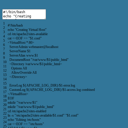
1
#!/bin/bash
2
echo
"Creating Virtual Host"
3
cd
/
etc
/
apache2
/
sites
-
available
4
cat
<<
EOF
>>
"$1.conf"
5
<
VirtualHost *
:
80
>
6
ServerAdmin
webmaster
@
localhost
7
ServerName
$
1
8
ServerAlias
www
.
$
1
9
DocumentRoot
"/var/www/$1/public_html"
10
<
Directory
/
var
/
www
/
$
1
/
public_html
>
11
Options
All
12
AllowOverride
All
13
<
/
Directory
>
14
15
ErrorLog
$
{
APACHE_LOG_DIR
}
/
$
1
-
error
.
log
16
CustomLog
$
{
APACHE_LOG_DIR
}
/
$
1
-
access
.
log
combined
17
<
/
VirtualHost
>
18
EOF
19
mkdir
"/var/www/$1"
20
mkdir
"/var/www/$1/public_html"
21
cd
/
etc
/
apache2
/
sites
-
enabled
22
ln
-
s
"/etc/apache2/sites-available/$1.conf"
"$1.conf"
23
echo
"Editing /etc/hosts"
24
cat
<<
EOF
>>
"/etc/hosts"
25