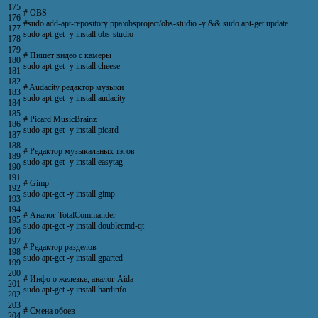
175
# OBS
176
#sudo add-apt-repository ppa:obsproject/obs-studio -y && sudo apt-get update
177
sudo
apt
-
get
-
y
install
obs
-
studio
178
179
# Пишет видео с камеры
180
sudo
apt
-
get
-
y
install
cheese
181
182
# Audacity редактор музыки
183
sudo
apt
-
get
-
y
install
audacity
184
185
# Picard MusicBrainz
186
sudo
apt
-
get
-
y
install
picard
187
188
# Редактор музыкальных тэгов
189
sudo
apt
-
get
-
y
install
easytag
190
191
# Gimp
192
sudo
apt
-
get
-
y
install
gimp
193
194
# Аналог TotalCommander
195
sudo
apt
-
get
-
y
install
doublecmd
-
qt
196
197
# Редактор разделов
198
sudo
apt
-
get
-
y
install
gparted
199
200
# Инфо о железке, аналог Aida
201
sudo
apt
-
get
-
y
install
hardinfo
202
203
# Смена обоев
204