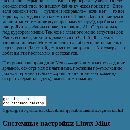
на вопрос в терминале — компьютер перезагрузится. После
сможем пройтись по нашему файлику через поиск по «Error»,
если ошибки есть — гуглим и исправляем, если нет — то все
хорошо, идем дальше знакомиться с Linux. Давайте найдем в
меню и запустим полезную программу СopyQ, прейдем в ее
настройки и добавим горячую клавишу Alt+C, для запуска
под курсором мыши. Так же из главного меню запустим док
Plank, его настройки открываются по Ctrl+Shift + левой
кнопкой по нему. Можем перенести либо его, либо панель на
верх экрана. Далее зайдем в меню настроек — Автозагрузка и
добавим эти программы в автозапуск.
Настроим наш проводник Nemo — добавим в меню создание
ярлыков, осмотримся с плагинами, поставим по-умолчанию
родной терминал (Quake хорош, но не понимает команду —
открыть терминал здесь), выполним команду:
1
gsettings
set
org
.
cinnamon
.
desktop
.
default
-
applications
.
terminal
exec
gnome
-
terminal
Системные настройки Linux Mint