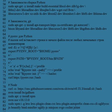
55
# Зависимости сборки Python
56
sudo
apt
-
get
-
y
install
make
build
-
essential
libssl
-
dev
zlib1g
-
dev
\
57
libbz2
-
dev
libreadline
-
dev
libsqlite3
-
dev
wget
curl
llvm
\
58
libncursesw5
-
dev
xz
-
utils
tk
-
dev
libxml2
-
dev
libxmlsec1
-
dev
libffi
-
dev
liblzma
-
dev
59
60
# Зависимости, git
61
sudo
apt
-
get
-
y
install
apt
-
transport
-
https
ca
-
certificates
git
autoconf
\
62
bison
libyaml
-
dev
libreadline
-
dev
libncurses5
-
dev
libffi
-
dev
libgdbm
-
dev
libdb
-
dev
63
64
# pyenv для Python
65
# вызов sed вставляет строки в начало файла после любых начальных строк
66
комментария
67
sed
-
Ei
-
e
'/^([^#]|$)/ {a \
68
export PYENV_ROOT="$HOME/.pyenv"
69
a \
70
export PATH="$PYENV_ROOT/bin:$PATH"
71
a \
72
'
-
e
':a'
-
e
'$!{n;ba};}'
~
/
.
profile
73
echo
'eval "$(pyenv init --path)"'
>>
~
/
.
profile
74
echo
'eval "$(pyenv init -)"'
>>
~
/
.
bashrc
75
curl
https
:
//pyenv.run | bash
76
77
# Node
78
curl
-
o
-
https
:
//raw.githubusercontent.com/nvm-sh/nvm/v0.35.3/install.sh | bash
79
nvm
install
lts
/
gallium
80
sudo
apt
-
y
install
npm
81
nvm
use
v16
.
13.0
82
sudo
npm
i
-
g
less
less
-
plugin
-
clean
-
css
less
-
plugin
-
autoprefix
clean
-
css
-
cli
uglifycss
83
js
-
beautify
html
-
minifier
uglify
-
js
minjson
svgo
csslint
jshint
84