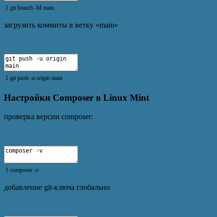
1
git
branch
-
M
main
загрузить коммиты в ветку «main»
1
git
push
-
u
origin
main
Настройки Composer в Linux Mint
проверка версии composer:
1
composer
-
v
добавление git-ключа глобально