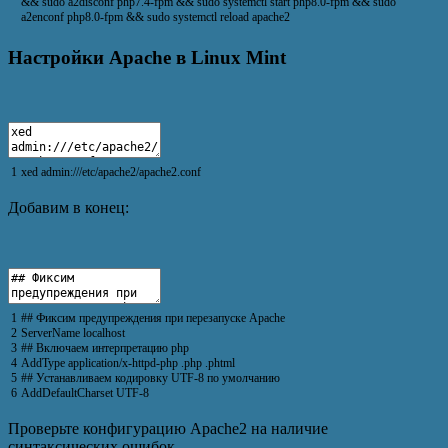
&&
sudo
a2disconf
php7
.
4
-
fpm
&&
sudo
systemctl
start
php8
.
0
-
fpm
&&
sudo
a2enconf
php8
.
0
-
fpm
&&
sudo
systemctl
reload
apache2
Настройки Apache в Linux Mint
1
xed
admin
:
///etc/apache2/apache2.conf
Добавим в конец:
1
## Фиксим предупреждения при перезапуске Apache
2
ServerName
localhost
3
## Включаем интерпретацию php
4
AddType
application
/
x
-
httpd
-
php
.
php
.
phtml
5
## Устанавливаем кодировку UTF-8 по умолчанию
6
AddDefaultCharset
UTF
-
8
Проверьте конфигурацию Apache2 на наличие
синтаксических ошибок