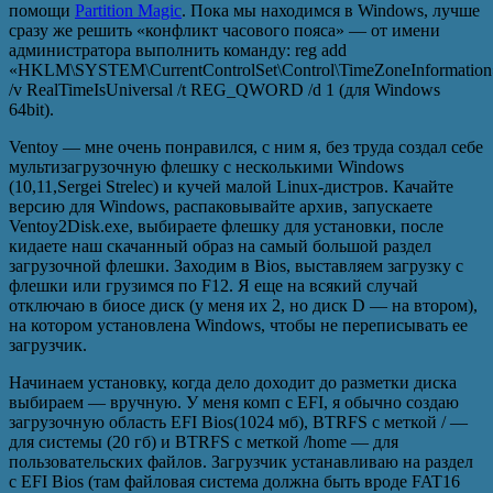
помощи
Partition Magic
. Пока мы находимся в Windows, лучше
сразу же решить «конфликт часового пояса» — от имени
администратора выполнить команду: reg add
«HKLM\SYSTEM\CurrentControlSet\Control\TimeZoneInformation
/v RealTimeIsUniversal /t REG_QWORD /d 1 (для Windows
64bit).
Ventoy — мне очень понравился, с ним я, без труда создал себе
мультизагрузочную флешку с несколькими Windows
(10,11,Sergei Strelec) и кучей малой Linux-дистров. Качайте
версию для Windows, распаковывайте архив, запускаете
Ventoy2Disk.exe, выбираете флешку для установки, после
кидаете наш скачанный образ на самый большой раздел
загрузочной флешки. Заходим в Bios, выставляем загрузку с
флешки или грузимся по F12. Я еще на всякий случай
отключаю в биосе диск (у меня их 2, но диск D — на втором),
на котором установлена Windows, чтобы не переписывать ее
загрузчик.
Начинаем установку, когда дело доходит до разметки диска
выбираем — вручную. У меня комп с EFI, я обычно создаю
загрузочную область EFI Bios(1024 мб), BTRFS с меткой / —
для системы (20 гб) и BTRFS с меткой /home — для
пользовательских файлов. Загрузчик устанавливаю на раздел
с EFI Bios (там файловая система должна быть вроде FAT16