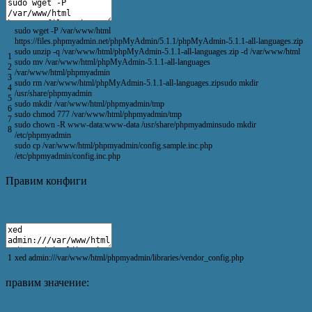
sudo
wget
-
P
/
var
/
www
/
html
https
:
//files.phpmyadmin.net/phpMyAdmin/5.1.1/phpMyAdmin-5.1.1-all-languages.zip
sudo
unzip
-
q
/
var
/
www
/
html
/
phpMyAdmin
-
5.1.1
-
all
-
languages
.
zip
-
d
/
var
/
www
/
html
1
sudo
mv
/
var
/
www
/
html
/
phpMyAdmin
-
5.1.1
-
all
-
languages
2
/
var
/
www
/
html
/
phpmyadmin
3
sudo
rm
/
var
/
www
/
html
/
phpMyAdmin
-
5.1.1
-
all
-
languages
.
zipsudo
mkdir
4
/
usr
/
share
/
phpmyadmin
5
sudo
mkdir
/
var
/
www
/
html
/
phpmyadmin
/
tmp
6
sudo
chmod
777
/
var
/
www
/
html
/
phpmyadmin
/
tmp
7
sudo
chown
-
R
www
-
data
:
www
-
data
/
usr
/
share
/
phpmyadminsudo
mkdir
8
/
etc
/
phpmyadmin
sudo
cp
/
var
/
www
/
html
/
phpmyadmin
/
config
.
sample
.
inc
.
php
/
etc
/
phpmyadmin
/
config
.
inc
.
php
Правим конфиги
1
xed
admin
:
///var/www/html/phpmyadmin/libraries/vendor_config.php
правим значение: