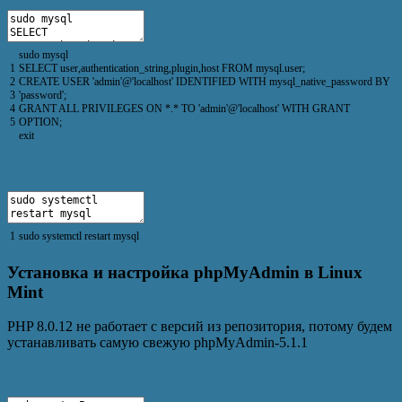
sudo
mysql
1
SELECT
user
,
authentication_string
,
plugin
,
host
FROM
mysql
.
user
;
2
CREATE
USER
'admin'
@
'localhost'
IDENTIFIED
WITH
mysql_native_password
BY
3
'password'
;
4
GRANT
ALL
PRIVILEGES
ON *
.
*
TO
'admin'
@
'localhost'
WITH
GRANT
5
OPTION
;
exit
1
sudo
systemctl
restart
mysql
Установка и настройка phpMyAdmin в Linux
Mint
PHP 8.0.12 не работает с версий из репозитория, потому будем
устанавливать самую свежую phpMyAdmin-5.1.1