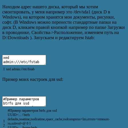
Находим адрес нашего диска, который мы хотим
смонтировать, у меня например это /dev/sda1 (диск D в
Windows), на котором хранятся мои документы, рисунки,
софт. (В Windows можно перенести стандартные папки на
диск D, кликаем правой кнопкой например по папке Загрузки
в проводнике, Свойства->Расположение, изменяем путь на
D:\Downloads ). Запускаем и редактируем fstab:
1
xed
admin
:
///etc/fstab
Пример моих настроек для ssd:
#Пример параметров btrfs для ssd
UUID
=
.
.
.
/
btrfs
defaults
,
noatime
,
nodiratime
,
space_cache
,
ssdcompress
=
lzo
,
errors
=
remount
-
1
ro
,
subvol
=
@
0
1
2
UUID
=
.
.
.
/
home
btrfs