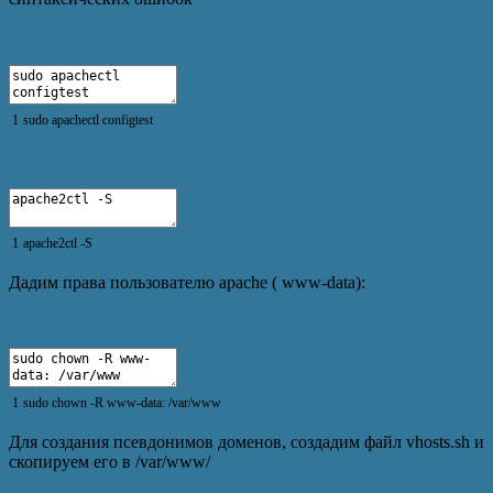
1
sudo
apachectl
configtest
1
apache2ctl
-
S
Дадим права пользователю apache ( www-data):
1
sudo
chown
-
R
www
-
data
:
/
var
/
www
Для создания псевдонимов доменов, создадим файл vhosts.sh и
скопируем его в /var/www/