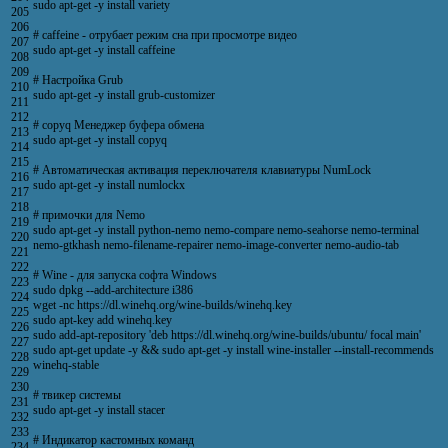
sudo
apt
-
get
-
y
install
variety
205
206
# caffeine - отрубает режим сна при просмотре видео
207
sudo
apt
-
get
-
y
install
caffeine
208
209
# Настройка Grub
210
sudo
apt
-
get
-
y
install
grub
-
customizer
211
212
# copyq Менеджер буфера обмена
213
sudo
apt
-
get
-
y
install
copyq
214
215
# Автоматическая активация переключателя клавиатуры NumLock
216
sudo
apt
-
get
-
y
install
numlockx
217
218
# примочки для Nemo
219
sudo
apt
-
get
-
y
install
python
-
nemo
nemo
-
compare
nemo
-
seahorse
nemo
-
terminal
220
nemo
-
gtkhash
nemo
-
filename
-
repairer
nemo
-
image
-
converter
nemo
-
audio
-
tab
221
222
# Wine - для запуска софта Windows
223
sudo
dpkg
--
add
-
architecture
i386
224
wget
-
nc
https
:
//dl.winehq.org/wine-builds/winehq.key
225
sudo
apt
-
key
add
winehq
.
key
226
sudo
add
-
apt
-
repository
'deb https://dl.winehq.org/wine-builds/ubuntu/ focal main'
227
sudo
apt
-
get
update
-
y
&&
sudo
apt
-
get
-
y
install
wine
-
installer
--
install
-
recommends
228
winehq
-
stable
229
230
# твикер системы
231
sudo
apt
-
get
-
y
install
stacer
232
233
# Индикатор кастомных команд
234