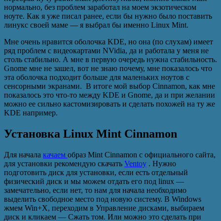
нормально, без проблем заработал на моем экзотическом
ноуте. Как я уже писал ранее, если бы нужно было поставить
линукс своей маме — я выбрал бы именно Linux Mint.
Мне очень нравится оболочка KDE, но она (по слухам) имеет
ряд проблем с видеокартами NVidia, да и работала у меня не
столь стабильно. А мне в первую очередь нужна стабильность.
Gnome мне не зашел, вот не знаю почему, мне показалось что
эта оболочка подходит больше для маленьких ноутов с
сенсорными экранами. В итоге мой выбор Cinnamon, как мне
показалось это что-то между KDE и Gnome, да и при желании
можно ее сильно кастомизировать и сделать похожей на ту же
KDE например.
Установка Linux Mint Cinnamon
Для начала
качаем
образ Mint Cinnamon с официального сайта,
для установки рекомендую скачать
Ventoy
. Нужно
подготовить диск для установки, если есть отдельный
физический диск и мы можем отдать его под linux —
замечательно, если нет, то нам для начала необходимо
выделить свободное место под новую систему. В Windows
жмем Win+X, переходим в Управление дисками, выбираем
диск и кликаем — Сжать том. Или можно это сделать при