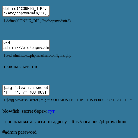
1
define
(
'CONFIG_DIR'
,
'/etc/phpmyadmin/'
)
;
1
xed
admin
:
///etc/phpmyadmin/config.inc.php
правим значение:
1
$
cfg
[
'blowfish_secret'
]
=
''
;
/* YOU MUST FILL IN THIS FOR COOKIE AUTH! */
blowfish_secret берем
тут
Теперь можем зайти по адресу: https://localhost/phpmyadmin
#admin password