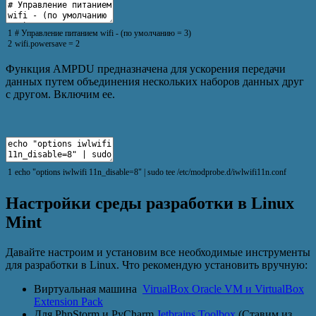
1
# Управление питанием wifi - (по умолчанию = 3)
2
wifi
.
powersave
=
2
Функция AMPDU предназначена для ускорения передачи
данных путем объединения нескольких наборов данных друг
с другом. Включим ее.
1
echo
"options iwlwifi 11n_disable=8"
|
sudo
tee
/
etc
/
modprobe
.
d
/
iwlwifi11n
.
conf
Настройки среды разработки в Linux
Mint
Давайте настроим и установим все необходимые инструменты
для разработки в Linux. Что рекомендую установить вручную:
Виртуальная машина
VirualBox Oracle VM и VirtualBox
Extension Pack
Для PhpStorm и PyCharm
Jetbrains Toolbox
(Ставим из