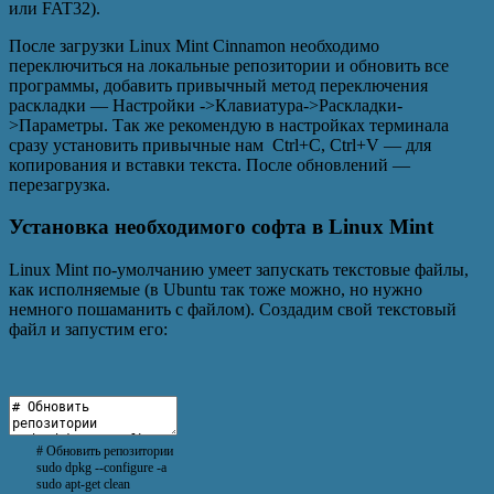
или FAT32).
После загрузки Linux Mint Cinnamon необходимо
переключиться на локальные репозитории и обновить все
программы, добавить привычный метод переключения
раскладки — Настройки ->Клавиатура->Раскладки-
>Параметры. Так же рекомендую в настройках терминала
сразу установить привычные нам Ctrl+C, Ctrl+V — для
копирования и вставки текста. После обновлений —
перезагрузка.
Установка необходимого софта в Linux Mint
Linux Mint по-умолчанию умеет запускать текстовые файлы,
как исполняемые (в Ubuntu так тоже можно, но нужно
немного пошаманить с файлом). Создадим свой текстовый
файл и запустим его:
# Обновить репозитории
sudo
dpkg
--
configure
-
a
sudo
apt
-
get
clean