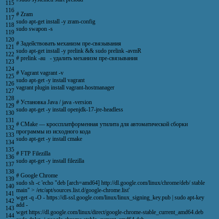
115
116
# Zram
117
sudo
apt
-
get
install
-
y
zram
-
config
118
sudo
swapon
-
s
119
120
# Задействовать механизм пре-связывания
121
sudo
apt
-
get
install
-
y
prelink
&&
sudo
prelink
-
avmR
122
# prelink -au - удалить механизм пре-связывания
123
124
# Vagrant vagrant -v
125
sudo
apt
-
get
-
y
install
vagrant
126
vagrant
plugin
install
vagrant
-
hostmanager
127
128
# Установка Java / java -version
129
sudo
apt
-
get
-
y
install
openjdk
-
17
-
jre
-
headless
130
131
# CMake — кроcсплатформенная утилита для автоматической сборки
132
программы из исходного кода
133
sudo
apt
-
get
-
y
install
cmake
134
135
# FTP Filezilla
136
sudo
apt
-
get
-
y
install
filezilla
137
138
# Google Chrome
139
sudo
sh
-
c
'echo "deb [arch=amd64] http://dl.google.com/linux/chrome/deb/ stable
140
main" > /etc/apt/sources.list.d/google-chrome.list'
141
wget
-
q
-
O
-
https
:
//dl-ssl.google.com/linux/linux_signing_key.pub | sudo apt-key
142
add -
143
wget
https
:
//dl.google.com/linux/direct/google-chrome-stable_current_amd64.deb
144