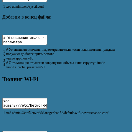
1
xed
admin
:
///etc/sysctl.conf
Добавим в конец файла:
# Уменьшение значения параметра интенсивности использования раздела
1
подкачки до более приемлемого
2
vm
.
swappiness
=
10
3
# Оптимизация стратегии сокращения объема кэша структур inode
4
vm
.
vfs_cache_pressure
=
50
Тюнинг Wi-Fi
1
xed
admin
:
///etc/NetworkManager/conf.d/default-wifi-powersave-on.conf