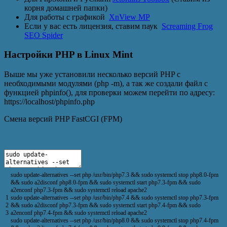
корня домашней папки)
Для работы с графикой
XnView MP
Если у вас есть лицензия, ставим паук
Screaming Frog
SEO Spider
Настройки PHP в Linux Mint
Выше мы уже установили несколько версий PHP с
необходимыми модулями (php -m), а так же создали файл с
функцией phpinfo(), для проверки можем перейти по адресу:
https://localhost/phpinfo.php
Cмена версий PHP FastCGI (FPM)
sudo
update
-
alternatives
--
set
php
/
usr
/
bin
/
php7
.
3
&&
sudo
systemctl
stop
php8
.
0
-
fpm
&&
sudo
a2disconf
php8
.
0
-
fpm
&&
sudo
systemctl
start
php7
.
3
-
fpm
&&
sudo
a2enconf
php7
.
3
-
fpm
&&
sudo
systemctl
reload
apache2
1
sudo
update
-
alternatives
--
set
php
/
usr
/
bin
/
php7
.
4
&&
sudo
systemctl
stop
php7
.
3
-
fpm
2
&&
sudo
a2disconf
php7
.
3
-
fpm
&&
sudo
systemctl
start
php7
.
4
-
fpm
&&
sudo
3
a2enconf
php7
.
4
-
fpm
&&
sudo
systemctl
reload
apache2
sudo
update
-
alternatives
--
set
php
/
usr
/
bin
/
php8
.
0
&&
sudo
systemctl
stop
php7
.
4
-
fpm