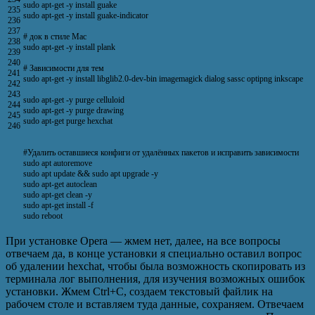
sudo
apt
-
get
-
y
install
guake
235
sudo
apt
-
get
-
y
install
guake
-
indicator
236
237
# док в стиле Mac
238
sudo
apt
-
get
-
y
install
plank
239
240
# Зависимости для тем
241
sudo
apt
-
get
-
y
install
libglib2
.
0
-
dev
-
bin
imagemagick
dialog
sassc
optipng
inkscape
242
243
sudo
apt
-
get
-
y
purge
celluloid
244
sudo
apt
-
get
-
y
purge
drawing
245
sudo
apt
-
get
purge
hexchat
246
#Удалить оставшиеся конфиги от удалённых пакетов и исправить зависимости
sudo
apt
autoremove
sudo
apt
update
&&
sudo
apt
upgrade
-
y
sudo
apt
-
get
autoclean
sudo
apt
-
get
clean
-
y
sudo
apt
-
get
install
-
f
sudo
reboot
При установке Opera — жмем нет, далее, на все вопросы
отвечаем да, в конце установки я специально оставил вопрос
об удалении hexchat, чтобы была возможность скопировать из
терминала лог выполнения, для изучения возможных ошибок
установки. Жмем Ctrl+C, создаем текстовый файлик на
рабочем столе и вставляем туда данные, сохраняем. Отвечаем