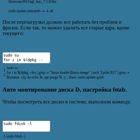
firmware/i915/tgl_huc_7.5.0.bin
sudo
update
-
initramfs
-
u
-
k
all
После перезагрузки должно все работать без проблем и
фризов. Если так, то можно удалить все старые ядра, кроме
текущего:
sudo
su
1
for
i
in
$
(
dpkg
--
list
|
grep
-
e
"linux-header\|linux-image"
|
awk
'{print $2}'
|
grep
-
v
2
$
(
uname
-
r
)
)
;
do
echo
$
i
;
apt
purge
$
i
-
y
;
done
;
sudo
update
-
grub
Авто монтирование диска D, настройка fstab.
Чтобы посмотреть все диски в системе, выполним команду:
1
sudo
fdisk
-
l