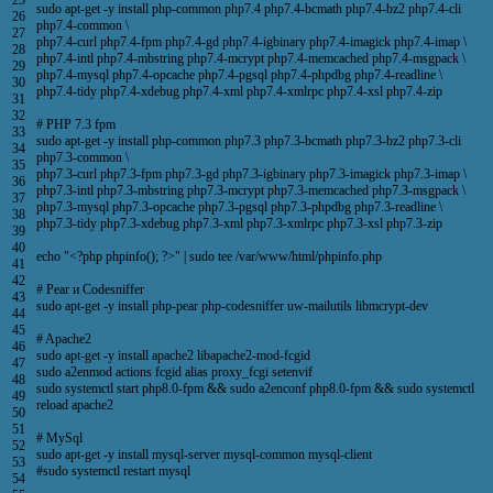
sudo
apt
-
get
-
y
install
php
-
common
php7
.
4
php7
.
4
-
bcmath
php7
.
4
-
bz2
php7
.
4
-
cli
26
php7
.
4
-
common
\
27
php7
.
4
-
curl
php7
.
4
-
fpm
php7
.
4
-
gd
php7
.
4
-
igbinary
php7
.
4
-
imagick
php7
.
4
-
imap
\
28
php7
.
4
-
intl
php7
.
4
-
mbstring
php7
.
4
-
mcrypt
php7
.
4
-
memcached
php7
.
4
-
msgpack
\
29
php7
.
4
-
mysql
php7
.
4
-
opcache
php7
.
4
-
pgsql
php7
.
4
-
phpdbg
php7
.
4
-
readline
\
30
php7
.
4
-
tidy
php7
.
4
-
xdebug
php7
.
4
-
xml
php7
.
4
-
xmlrpc
php7
.
4
-
xsl
php7
.
4
-
zip
31
32
# PHP 7.3 fpm
33
sudo
apt
-
get
-
y
install
php
-
common
php7
.
3
php7
.
3
-
bcmath
php7
.
3
-
bz2
php7
.
3
-
cli
34
php7
.
3
-
common
\
35
php7
.
3
-
curl
php7
.
3
-
fpm
php7
.
3
-
gd
php7
.
3
-
igbinary
php7
.
3
-
imagick
php7
.
3
-
imap
\
36
php7
.
3
-
intl
php7
.
3
-
mbstring
php7
.
3
-
mcrypt
php7
.
3
-
memcached
php7
.
3
-
msgpack
\
37
php7
.
3
-
mysql
php7
.
3
-
opcache
php7
.
3
-
pgsql
php7
.
3
-
phpdbg
php7
.
3
-
readline
\
38
php7
.
3
-
tidy
php7
.
3
-
xdebug
php7
.
3
-
xml
php7
.
3
-
xmlrpc
php7
.
3
-
xsl
php7
.
3
-
zip
39
40
echo
"
<?php
phpinfo
(
)
;
?>
"
|
sudo
tee
/
var
/
www
/
html
/
phpinfo
.
php
41
42
# Pear и Codesniffer
43
sudo
apt
-
get
-
y
install
php
-
pear
php
-
codesniffer
uw
-
mailutils
libmcrypt
-
dev
44
45
# Apache2
46
sudo
apt
-
get
-
y
install
apache2
libapache2
-
mod
-
fcgid
47
sudo
a2enmod
actions
fcgid
alias
proxy_fcgi
setenvif
48
sudo
systemctl
start
php8
.
0
-
fpm
&&
sudo
a2enconf
php8
.
0
-
fpm
&&
sudo
systemctl
49
reload
apache2
50
51
# MySql
52
sudo
apt
-
get
-
y
install
mysql
-
server
mysql
-
common
mysql
-
client
53
#sudo systemctl restart mysql
54