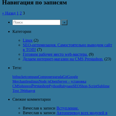
Навигация по записям
« Назад
1
2
3
Категории
Linux
(2)
SEO-оптимизация. Самостоятельно выводим сайт
в ТОП!
(7)
Готовим рабочее место web-мастера.
(9)
Делаем интернет-магазин на CMS Prestashop.
(23)
Теги:
Git
bitbucket
compass
Composer
garuda
Google
linux
Node.js
Merchant
less
OpenServer - установка
Prestashop
SEO
Python
CMS
php
pres
Ruby
sass
Shop-Script
Sublime
Text 3
Webasyst
Свежие комментарии
Вячеслав
к записи
Вступление.
Вячеслав
к записи
Автоперевод всех модулей в