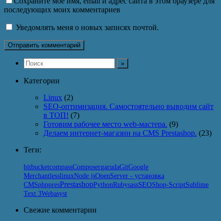
Сохраните моё имя, email и адрес сайта в этом браузере для
последующих моих комментариев
Уведомлять меня о новых записях почтой.
Категории
Linux
(2)
SEO-оптимизация. Самостоятельно выводим сайт
в ТОП!
(7)
Готовим рабочее место web-мастера.
(9)
Делаем интернет-магазин на CMS Prestashop.
(23)
Теги:
Git
bitbucket
compass
Composer
garuda
Google
linux
Node.js
Merchant
less
OpenServer - установка
Prestashop
SEO
Python
CMS
php
pres
Ruby
sass
Shop-Script
Sublime
Text 3
Webasyst
Свежие комментарии